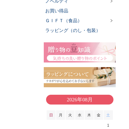
ノベルティ
お買い得品
ＧＩＦＴ（食品）
ラッピング（のし・包装）
2026年08月
日
月
火
水
木
金
土
1