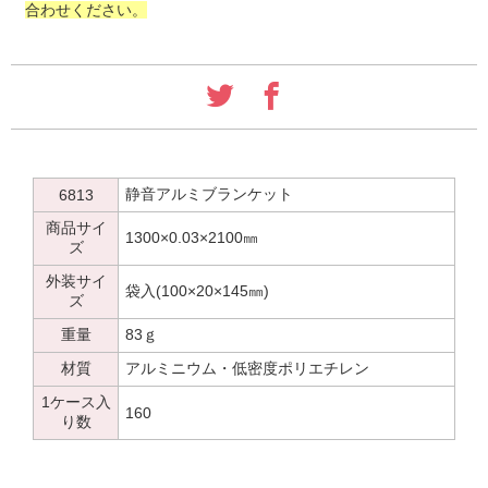
合わせください。
静音アルミブランケット
6813
商品サイ
1300×0.03×2100㎜
ズ
外装サイ
袋入(100×20×145㎜)
ズ
重量
83ｇ
材質
アルミニウム・低密度ポリエチレン
1ケース入
160
り数