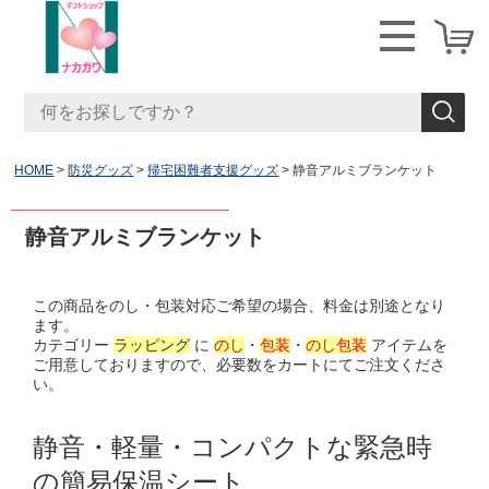
HOME
防災グッズ
帰宅困難者支援グッズ
静音アルミブランケット
静音アルミブランケット
この商品をのし・包装対応ご希望の場合、料金は別途となり
ます。
カテゴリー
ラッピング
に
のし
・
包装
・
のし包装
アイテムを
ご用意しておりますので、必要数をカートにてご注文くださ
い。
静音・軽量・コンパクトな緊急時
の簡易保温シート