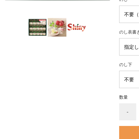
のし表書
のし下
数量
-