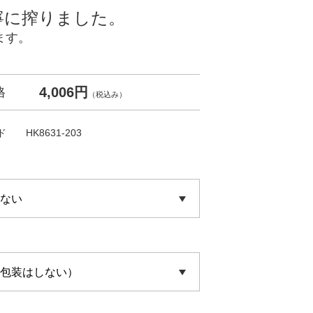
寧に搾りました。
ます。
4,006円
格
（税込み）
ド
HK8631-203