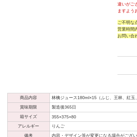
違いがご
ますよう
ご不明な
営業時間
お問い合
商品内容
林檎ジュース180ml×15（ふじ、王林、紅
賞味期限
製造後365日
箱サイズ
355×375×80
アレルギー
りんご
備考
内容・デザイン等が変更になる場合がござ