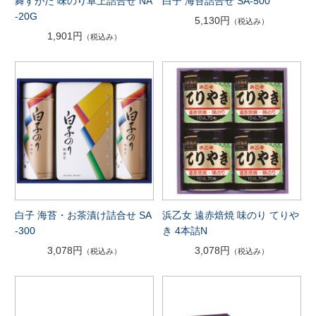
舞すがた 味のり卓上詰合せ NA
白子 海苔詰合せ SA-500
-20G
5,130円
（税込み）
1,901円
（税込み）
白子 海苔・お茶漬け詰合せ SA
浜乙女 遠赤焙焼 味のり てりや
-300
き 4本詰N
3,078円
3,078円
（税込み）
（税込み）