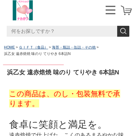
HOME
ＧＩＦＴ（食品）
海苔・瓶詰・缶詰・その他
浜乙女 遠赤焙焼 味のり てりやき 6本詰N
浜乙女 遠赤焙焼 味のり てりやき 6本詰N
この商品は、のし・包装無料で承
ります。
食卓に笑顔と満足を。
遠赤焙焼で仕上げた、こくのあるまろやかな味