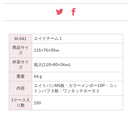
エイドチーム１
M-041
商品サイ
115×76×30㎜
ズ
外装サイ
箱入(118×80×34㎜)
ズ
重量
64ｇ
エイトバンM5枚・カラーメンボー10P・コッ
内容
トンパフ３枚・ワンタッチホータイ
1ケース入
150
り数