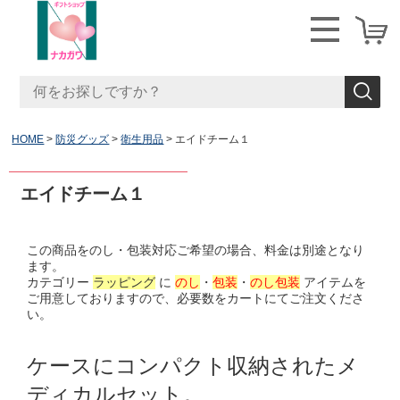
HOME
防災グッズ
衛生用品
エイドチーム１
エイドチーム１
この商品をのし・包装対応ご希望の場合、料金は別途となり
ます。
カテゴリー
ラッピング
に
のし
・
包装
・
のし包装
アイテムを
ご用意しておりますので、必要数をカートにてご注文くださ
い。
ケースにコンパクト収納されたメ
ディカルセット。