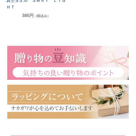
真空タオル ３ＷＡＹ ＬＩＧ
ＨＴ
385円
（税込み）