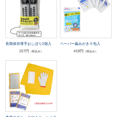
長期保存厚手おしぼり2個入
ペーパー歯みがき５包入
157円
418円
（税込み）
（税込み）